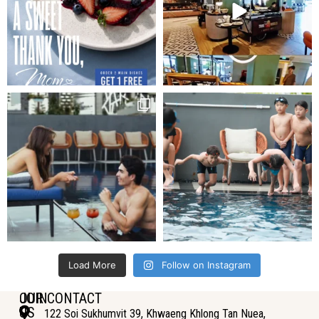
Load More
Follow on Instagram
JOIN
OUR CONTACT
US
122 Soi Sukhumvit 39, Khwaeng Khlong Tan Nuea,