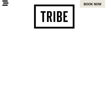
BOOK NOW
TRIBE TABLE
Tribe Living สุขุมวิท 39 – สัมผัสกับร้านอาหาร
ชั้นนำในกรุงเทพฯ และบาร์ที่นำเสนอเมนูอาหาร
เอเชียและตะวันตกที่ปรุงโดยเชฟผู้เชี่ยวชาญ
และเสิร์ฟพร้อมรอยยิ้มอันแท้จริงของคนไทย