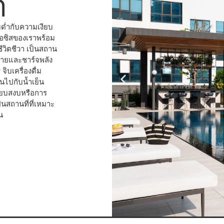
ำ
มด่ำกับความเงียบ
เอซิสของเราพร้อม
ีวิตชีวา เป็นสถาน
คลายและชาร์จพลัง
ิบเครื่องดื่ม
ินไปกับน้ำเย็น
ียบสงบหรือการ
็นสถานที่ที่เหมาะ
น